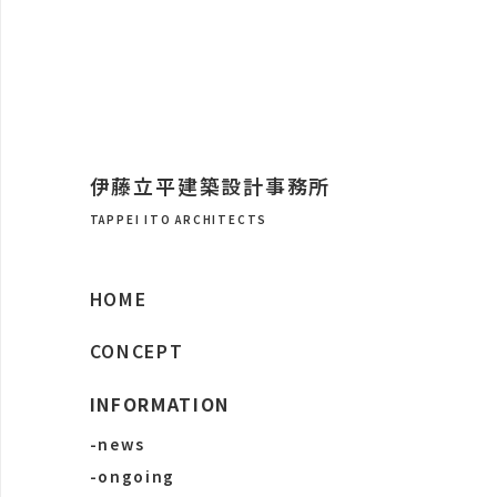
伊藤立平建築設計事務所
TAPPEI ITO ARCHITECTS
HOME
CONCEPT
INFORMATION
-news
-ongoing