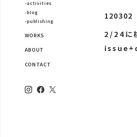
-activities
-blog
120302
-publishing
2/24
WORKS
issu
ABOUT
CONTACT