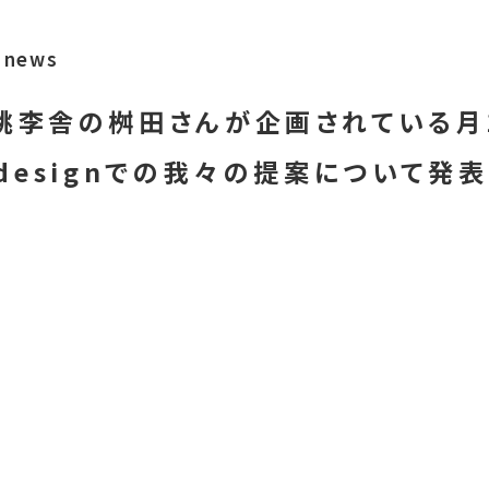
news
に桃李舎の桝田さんが企画されている月
e+designでの我々の提案について発表