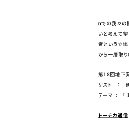
n
での我々の
いと考えて望
者という立場
から一層取り
第18回地下発
ゲスト ： 
テーマ : 『
トーチカ通信