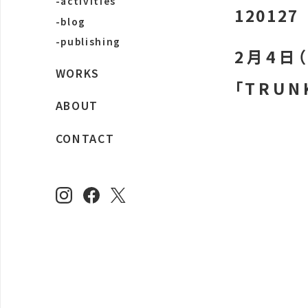
-activities
120127
-blog
-publishing
2月4日
WORKS
「TRUN
ABOUT
CONTACT