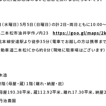
日（水曜日）5月5日（日曜日）の計2日・両日ともに10
:00～
県二本松市油井字作ノ内23
https://goo.gl/maps/
2
北本線安達駅より徒歩35分（電車でお越しの方は携帯ま
道二本松ICから約8分（現地に駐車場はございます）
木造
階（母屋・蔵）1階（離れ・納屋・庇）
193.38平米、蔵112.92平米、離れ17.
30平米、納屋2
丹治農園