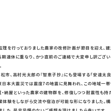
監理を行っておりました農家の改修計画が節目を迎え
、
長期連休に重なり、
かつ直前のご連絡で大変申し訳ござい
。
松市、高村光太郎の『智恵子抄』にも登場する「
安達太良
東日本大震災では震度7の地震に見舞われ、
この地域一帯
蔵・納屋といった農家の建物群を、修復しつつ耐震性
も持
業体験をしながら交流や
宿泊が可能な形になりました。
構
ました。是非忌憚のないご感想を頂けまし
たら幸いです。