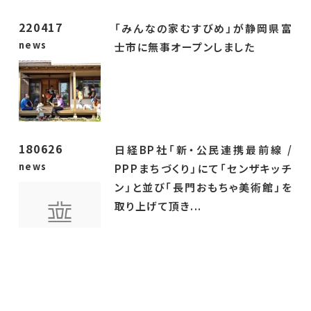
220417
「みんなの家むすびめ」が静岡県富
news
士市に無事オープンしました
180626
日経BP社「新・公民連携最前線 /
news
PPPまちづくり」にて「センザキッチ
ン」と並び「長門おもちゃ美術館」を
取り上げて頂き...
180824
「第12回キッズデザイン賞」（主催：
news
特定非営利活動法人キッズデザイン
協議会、後援：経済産業省・内閣府・