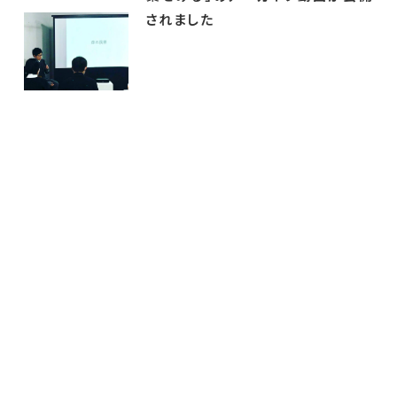
されました
130426
快晴の中、地鎮祭無事終了。神主さ
news
んの予想外の声量が静かな住宅街
に響き、何故か少し恥ずかしい。いや
いや、ここは堂々とすべき...
151018
10月11日（日）、高見公園にあるオ
news
ープンな小屋「ホワイトハウス」をペ
イントしなおし、夜にアニメーション
をを投影するワー...